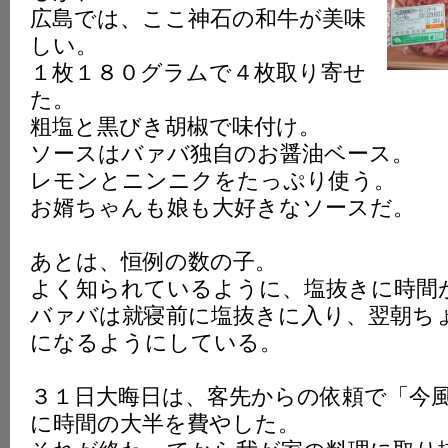
広島では、ここ神石の和牛が美味
しい。
１枚１８０グラムで４枚取り寄せ
た。
粗塩と黒びき胡椒で味付け。
ソースはバァバ独自のお醤油ベース。
レモンとニンニクをたっぷり使う。
お婿ちゃんも娘も大好きなソースだ。
あとは、恒例の数の子。
よく知られているように、塩抜きに時間
バァバは就寝前に塩抜きに入り、翌朝ち
になるようにしている。
３１日大晦日は、客先からの依頼で「今
に時間の大半を費やした。