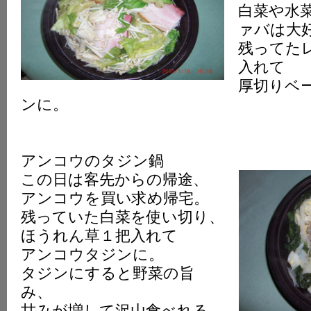
白菜や水
ァバは大
残ってた
入れて
厚切りベ
ンに。
アンコウのタジン鍋
この日は客先からの帰途、
アンコウを買い求め帰宅。
残っていた白菜を使い切り、
ほうれん草１把入れて
アンコウタジンに。
タジンにすると野菜の旨
み、
甘みが増して沢山食べれる。