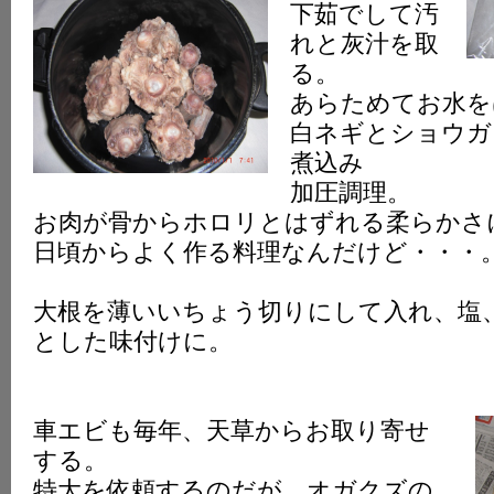
下茹でして汚
れと灰汁を取
る。
あらためてお水を
白ネギとショウガ
煮込み
加圧調理。
お肉が骨からホロリとはずれる柔らかさ
日頃からよく作る料理なんだけど・・・
大根を薄いいちょう切りにして入れ、塩
とした味付けに。
車エビも毎年、天草からお取り寄せ
する。
特大を依頼するのだが、オガクズの