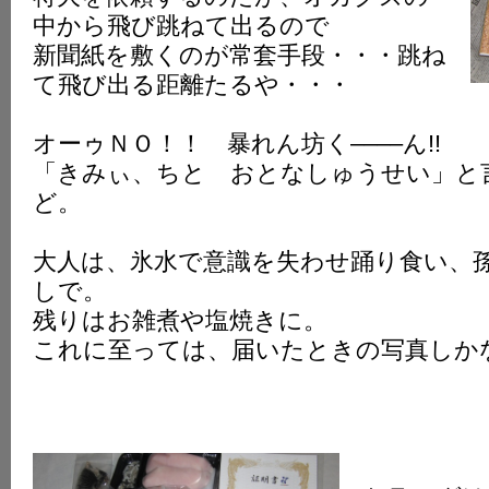
中から飛び跳ねて出るので
新聞紙を敷くのが常套手段・・・跳ね
て飛び出る距離たるや・・・
オーゥ
ＮＯ！！
暴れん坊く––––ん!!
「きみぃ、ちと おとなしゅうせい」と
ど。
大人は、氷水で意識を失わせ踊り食い、
しで。
残りはお雑煮や塩焼きに。
これに至っては、届いたときの写真しか