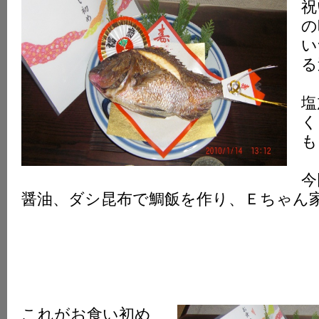
祝
の
い
る
塩
く
も
今
醤油、ダシ昆布で鯛飯を作り、Ｅちゃん
これがお食い初め