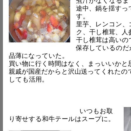
煮汁がなくなるま
途中、鍋を揺すっ
す。
里芋、レンコン、
ク、干し椎茸、人
干し椎茸は高いの
保存しているのだ
品薄になっていた。
買い物に行く時間はなく、まっいいかと
親戚が国産だからと沢山送ってくれたの
しても活用。
いつもお取
り寄せする和牛テールはスープに。