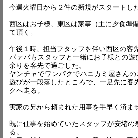
今週火曜日から２件の新規がスタートし
西区はお子様、東区は家事（主に夕食準
て頂く。
午後１時、担当フタッフを伴い西区の客
バァバもスタッフと一緒にお子様との遊
余りを客先で過ごした。
ヤンチャでワンパクでハニカミ屋さんの
遊びが一段落したところで、一足先に客
クへ走る。
実家の兄から頼まれた用事を手早く済ま
既に仕事を始めていたスタッフが安堵の
る。