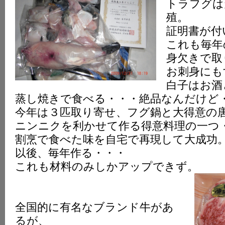
トラフグは
殖。
証明書が付
これも毎年
身欠きで取
お刺身にも
白子はお酒
蒸し焼きで食べる・・・絶品なんだけど
今年は３匹取り寄せ、フグ鍋と大得意の
ニンニクを利かせて作る得意料理の一つ
割烹で食べた味を自宅で再現して大成功
以後、毎年作る・・・
これも材料のみしかアップできず。
全国的に有名なブランド牛があ
るが、