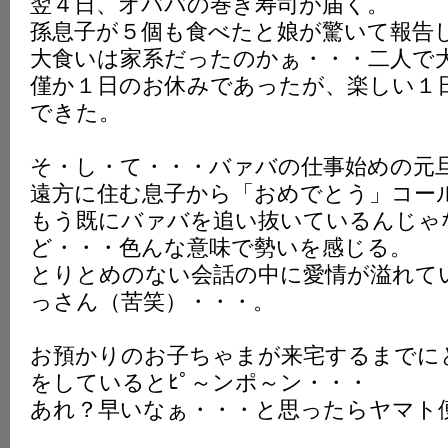
翌４日、オババの巻き寿司が届く。
孫息子が５個も食べたと娘が驚いて報告
大食いは家系だったのかぁ・・・二人で
僅か１日のお休みであったが、楽しい１
できた。
そ・し・て・・・バァバの仕事始めの元
遠方に住む息子から「おめでとう」コー
もう既にバァバを追い抜いているんじゃ
ど・・・色んな意味で勢いを感じる。
とりとめのない会話の中に愛情が溢れて
っさん（苦笑）・・・。
お預かりのお子ちゃまが来宅するまでに
をしているとﾋﾟ～ンポ～ン・・・
あれ？早いなぁ・・・と思ったらヤマト