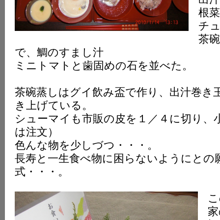
根
チ
茶
で、鯛のすまし汁
ミニトマトと歯固めの石を並べた。
茶碗蒸しはグイ飲み盃で作り、出汁巻き
き上げている。
シューマイも市販の皮を１／４に切り、
は注文）
色んな物を少しづつ・・・。
長寿と一生食べ物に困らないようにとの
式・・・。
こ
家