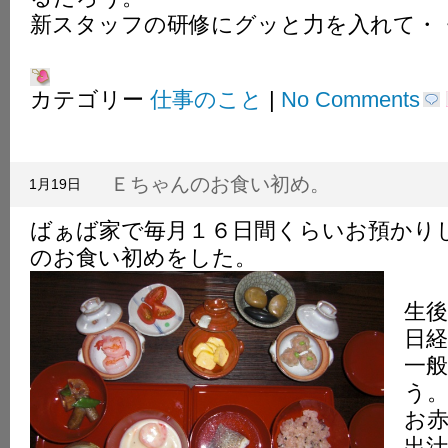
新スタッフの研修にグッと力を入れて・
カテゴリー
仕事のこと
|
No Comments
Ｅちゃんのお食い初め。
1月19日
ばぁば家で毎月１６日間くらいお預かり
のお食い初めをした。
生
日
一
う
お
出