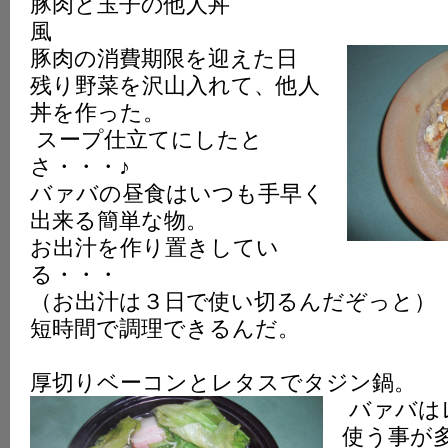
豚肉と玉子の他人丼
豚肉の消費期限を迎えた日
残り野菜を沢山入れて、他人
丼を作った。
スープ仕立てにしたと
さ・・・♪
バァバの昼食はいつも手早く
出来る簡単な物。
お出汁を作り置きしてい
る・・・
（お出汁は３日で使い切るんだぞっと）
短時間で調理できるんだ。
厚切りベーコンとレタスでタジン鍋。
バァバは
使う事が