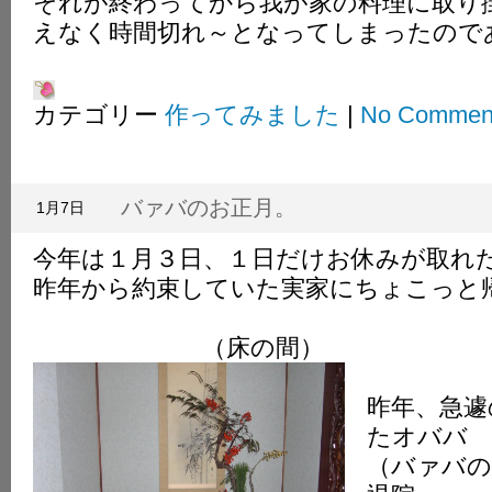
それが終わってから我が家の料理に取り
えなく時間切れ～となってしまったので
カテゴリー
作ってみました
|
No Commen
バァバのお正月。
1月7日
今年は１月３日、１日だけお休みが取れ
昨年から約束していた実家にちょこっと
（床の間）
昨年、急遽
たオババ
（バァバの