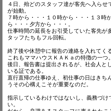
４日、殆どのスタッフ達が客先へ入らせ
が始動。
７時から・・・１０時から・・・１３時
ら・・・夕方から・・・。
仕事時間の延長をお引受していた客先が
タッフたちもフル回転。
終了後や休憩中に報告の連絡を入れてく
これもママハウスＫＡＫａの特徴の一つ
後日、報告書は提出されるが、社会人と
いる証である。
直行直帰の仕事ゆえ、初仕事の日はきち
うその心構えこそが重要なのだ。
指示しているわけではないし、義務づけ
い。