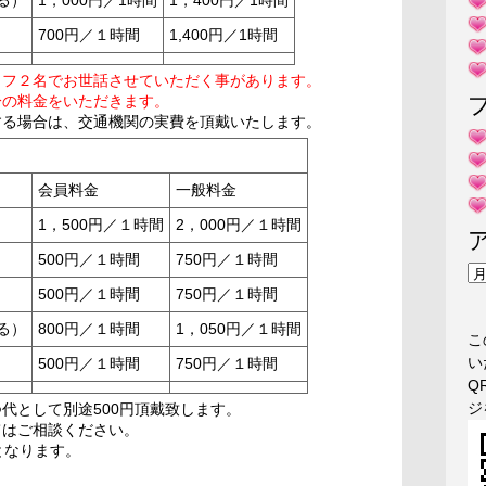
700円／１時間
1,400円／1時間
ッフ２名でお世話させていただく事があります。
の料金をいただきます。
する場合は、交通機関の実費を頂戴いたします。
会員料金
一般料金
1，500円／１時間
2，000円／１時間
500円／１時間
750円／１時間
ア
500円／１時間
750円／１時間
ー
カ
る）
800円／１時間
1，050円／１時間
こ
イ
い
500円／１時間
750円／１時間
ブ
Q
ジ
代として別途500円頂戴致します。
てはご相談ください。
となります。