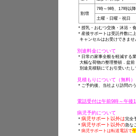
7時～9時、17時以降
割増
土曜・日曜・祝日
＊授乳・おむつ交換・沐浴・
＊産後サポートは受託件数に
キャンセルはお受けできませ
別途料金について
＊日常の家事全般を軽減する
大幅な荷物の整理整頓．盆前
別途見積額にてお引受いたし
見積もりについて（無料）
＊ご予約後、当社より訪問の
電話受付は午前9時～午後
病児予約について
病児サポート以外は
＊
完全
病児サポート以外の
＊
急な
＊
病児サポートは転送電話で