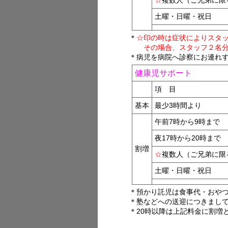
土曜・日曜・祝日
＊
☆印の時は症状によりスタ
その場合、スタッフ２名分
＊病児を病院へ診察にお連れ
健康児サポート
項 目
基本
最少3時間より
午前7時から9時まで
夜17時から20時まで
割増
☆
複数人（ご兄弟に限
土曜・日曜・祝日
＊預かり託児は食事代・おやつ
＊塾などへの送迎につきまし
＊20時以降は上記料金に割増