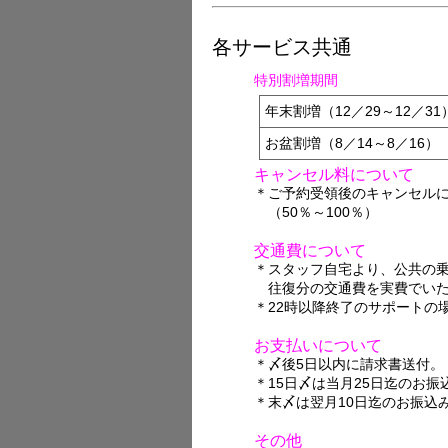
各サービス共通
特別割増期間
年末割増（12／29～12／31
お盆割増（8／14～8／16）
キャンセル料について
＊ご予約受領後のキャンセルに
（50％～100％）
交通費について
＊スタッフ自宅より、公共の
往復分の交通費を実費でいた
＊22時以降終了のサポートの
お支払いについて
＊〆後5日以内に請求書送付。
＊15日〆は当月25日迄のお振
＊末〆は翌月10日迄のお振込
その他