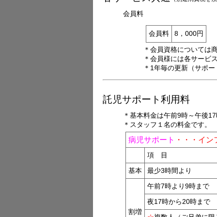
会員料
会員料
8，000円
＊会員資格については
＊会員様には各サービ
＊1年毎の更新（サポー
託児サポート利用料
＊基本料金は午前9時～午後1
＊スタッフ１名の料金です。
病児サポート
・・・イン
項 目
基本
最少3時間より
午前7時より9時まで
夜17時から20時まで
割増
☆
複数人（ご兄弟に限