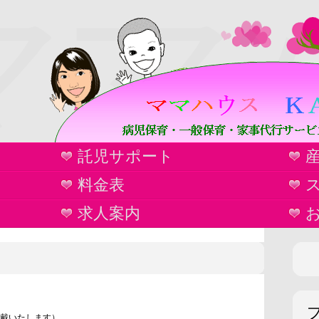
ママ
託児サポート
ウ
料金表
求人案内
戴いたします）