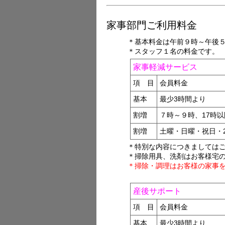
家事部門ご利用料金
＊基本料金は午前９時～午後
＊スタッフ１名の料金です。
家事軽減サービス
項 目
会員料金
基本
最少3時間より
割増
７時～９時、17時以
割増
土曜・日曜・祝日・
＊特別な内容につきましては
＊掃除用具、洗剤はお客様宅
＊掃除・調理はお客様の家事
産後サポート
項 目
会員料金
基本
最少3時間より