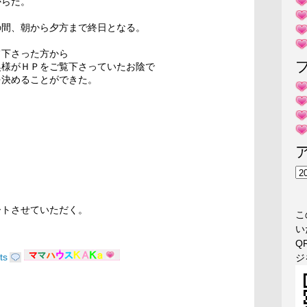
からだ。
の間、朝から夕方まで終日となる。
て下さった方から
奥様がＨＰをご覧下さっていたお陰で
を決めることができた。
ア
ー
カ
ートさせていただく。
こ
イ
い
ブ
Q
ts
ジ