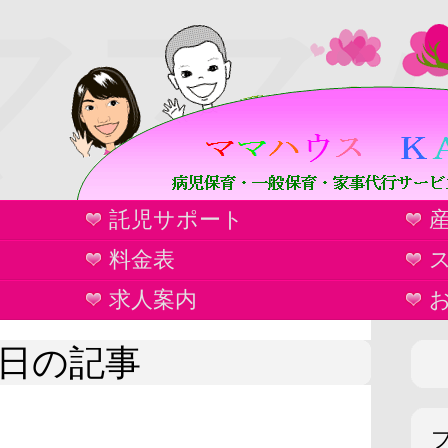
ママ
託児サポート
ウ
料金表
求人案内
27日の記事