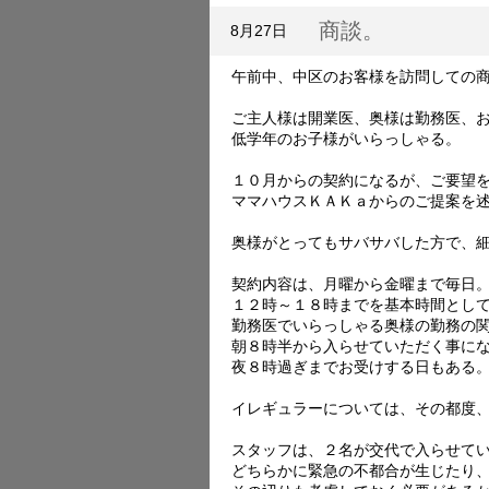
商談。
8月27日
午前中、中区のお客様を訪問しての
ご主人様は開業医、奥様は勤務医、
低学年のお子様がいらっしゃる。
１０月からの契約になるが、ご要望
ママハウスＫＡＫａからのご提案を
奥様がとってもサバサバした方で、
契約内容は、月曜から金曜まで毎日
１２時～１８時までを基本時間とし
勤務医でいらっしゃる奥様の勤務の
朝８時半から入らせていただく事に
夜８時過ぎまでお受けする日もある
イレギュラーについては、その都度
スタッフは、２名が交代で入らせて
どちらかに緊急の不都合が生じたり