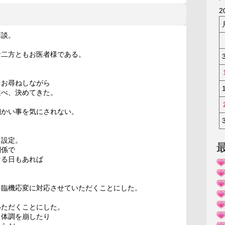
KAK
2
商談。
お二方ともお医者様である。
をお尋ねしながら
述べ、決めてきた。
細かい事を気にされない。
。
て設定。
関係で
なる日もあれば
。
、臨機応変に対応させていただくことにした。
いただくことにした。
、体調を崩したり