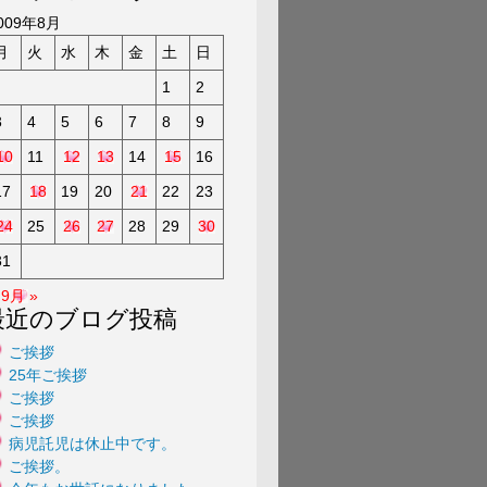
a
009年8月
月
火
水
木
金
土
日
1
2
3
4
5
6
7
8
9
10
11
12
13
14
15
16
17
18
19
20
21
22
23
24
25
26
27
28
29
30
31
9月 »
最近のブログ投稿
ご挨拶
25年ご挨拶
ご挨拶
ご挨拶
病児託児は休止中です。
ご挨拶。