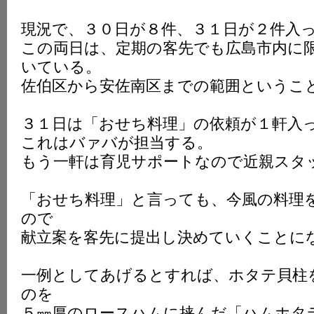
K
現況で、３０日が８件、３１日が２件入
この両日は、定期の客先でも広島市内に
いている。
佐伯区から安佐南区までの範囲というこ
３１日は「おせち料理」の依頼が１軒入
これはバァバが担当する。
もう一軒は育児サポートなので近親スタ
「おせち料理」と言っても、今風の料理
ので
献立案を客先に提出し決めていくことに
一例としてあげるとすれば、ホタテ貝柱
のを
５㎜厚のロースハムに挟んだ「ハムホタ