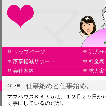
マ
トップページ
託児サ
家事軽減サポート
料金表
会社案内
求人案
仕事納めと仕事始め。
12月14日
ママハウスＫＡＫａは、１２月２９日か
く事にしているのだが。