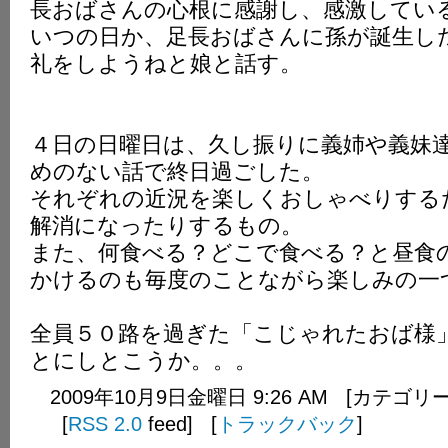
長おばさんの心根に感謝し、感激してい
いつの日か、足長おばさんに孫が誕生し
礼をしようねと娘と話す。
４日の日曜日は、久し振りに義姉や義妹
めのない話で終日過ごした。
それぞれの近況を楽しくおしゃべりする
解消になったりするもの。
また、何食べる？どこで食べる？と昼食
かけるのも毎度のことながら楽しみの一
全員５０路を過ぎた「こじゃれたおば様
とにしとこうか。。。
2009年10月9日金曜日 9:26 AM [カテゴリ
[
RSS 2.0
feed] [
トラックバック
]