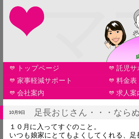
マ
トップページ
託児サ
家事軽減サポート
料金表
会社案内
求人案
足長おじさん・・・なら
10月9日
１０月に入ってすぐのこと。
いつも娘家にとてもよくしてくれる、足