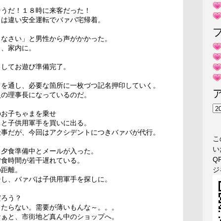
そうだ！１８時に来客だった！
とは違い安全運転でバァバ宅帰着。
りなさい」と男性から声がかかった。
し、家内に。
出してお遊び準備完了。
目を通し、必要な箇所に一枚づつ記名押印していく。
員の理事長になっているのだ。
ア
のお子ちゃまを乗せ
ー
」と子供用軍手を買いに出る。
カ
仕事だが、今回はアクシデントにつきバァバが代行。
こ
イ
い
ブ
、夕食準備中とメールが入った。
Q
夕食時間が若干遅れている。
ジ
の距離。
チし、バァバは子供用軍手を探しに。
だろう？
当たらない。需要が薄いもんな～。。。
なぁと、市街地ど真ん中のショップへ。