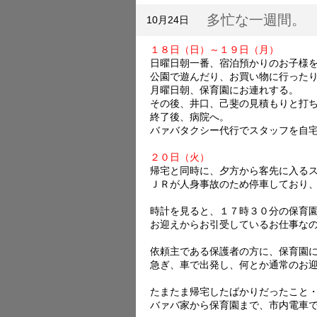
多忙な一週間。
10月24日
１８日（日）～１９日（月）
日曜日朝一番、宿泊預かりのお子様
公園で遊んだり、お買い物に行った
月曜日朝、保育園にお連れする。
その後、井口、己斐の見積もりと打
終了後、病院へ。
バァバタクシー代行でスタッフを自
２０日（火）
帰宅と同時に、夕方から客先に入る
ＪＲが人身事故のため停車しており
時計を見ると、１７時３０分の保育
お迎えからお引受しているお仕事な
依頼主である保護者の方に、保育園
急ぎ、車で出発し、何とか通常のお
たまたま帰宅したばかりだったこと
バァバ家から保育園まで、市内電車