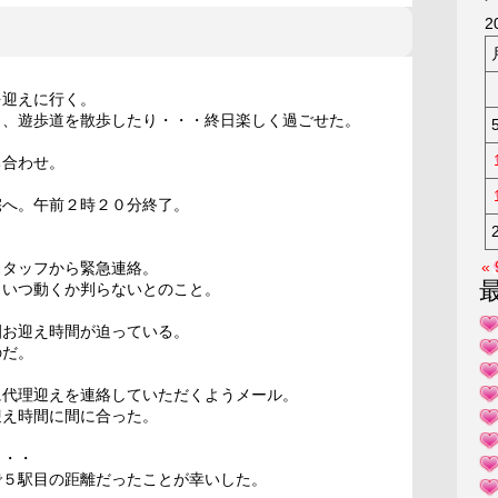
KAK
2
を迎えに行く。
り、遊歩道を散歩したり・・・終日楽しく過ごせた。
ち合わせ。
宅へ。午前２時２０分終了。
«
スタッフから緊急連絡。
、いつ動くか判らないとのこと。
園お迎え時間が迫っている。
のだ。
に代理迎えを連絡していただくようメール。
迎え時間に間に合った。
・・・
で５駅目の距離だったことが幸いした。