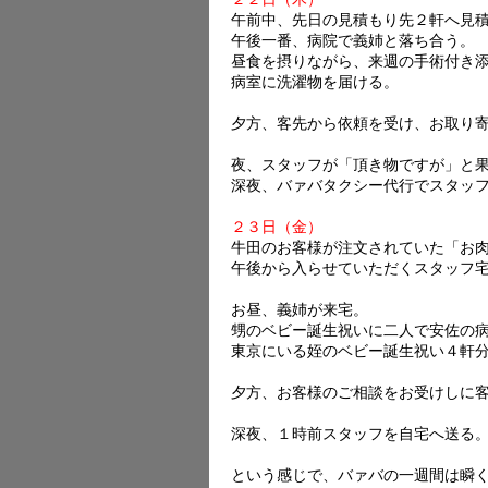
午前中、先日の見積もり先２軒へ見
午後一番、病院で義姉と落ち合う。
昼食を摂りながら、来週の手術付き
病室に洗濯物を届ける。
夕方、客先から依頼を受け、お取り
夜、スタッフが「頂き物ですが」と
深夜、バァバタクシー代行でスタッ
２３日（金）
牛田のお客様が注文されていた「お
午後から入らせていただくスタッフ
お昼、義姉が来宅。
甥のベビー誕生祝いに二人で安佐の
東京にいる姪のベビー誕生祝い４軒
夕方、お客様のご相談をお受けしに
深夜、１時前スタッフを自宅へ送る
という感じで、バァバの一週間は瞬