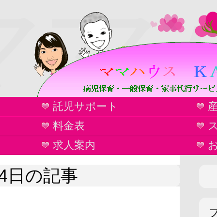
ママ
託児サポート
ウ
料金表
求人案内
 24日の記事