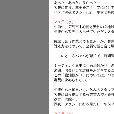
あった、あった。良かった～！
客先に走り、軍手をスタッフに渡し
バァバ深夜タクシー代行、午前２時
２１日（水）
午前中、広島市中心街と安佐の２地
午後から客先に入らせていただくス
確認し合う作業とでも言おうか、客
対処方法について、全員で話し合う
ここのところバァバが繁忙で、時間
ミーティング最中に「宿泊預かり」
来週、お会いして詳細をお聞きする
この「宿泊預かり」については、バ
容易に決められない。
午後から水曜日だけお休みのスタッ
客先に日々提出する報告書の控えを
夕方、病院へ。
深夜、タクシー代行を果たし、午前
２２日（木）