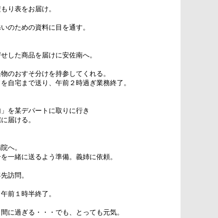
積もり表をお届け。
添いのための資料に目を通す。
寄せした商品を届けに安佐南へ。
果物のおすそ分けを持参してくれる。
フを自宅まで送り、午前２時過ぎ業務終了。
肉」を某デパートに取りに行き
宅に届ける。
病院へ。
分を一緒に送るよう準備。義姉に依頼。
客先訪問。
。午前１時半終了。
く間に過ぎる・・・でも、とっても元気。