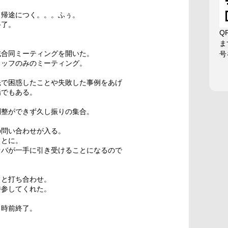
て帰途につく。。。ふぅ。
終了。
Q
ま
域合同ミーティングを開いた。
号
タッフのみのミーティング。
先で困惑したことや失敗した事例をあげ
場でもある。
調整ができず久し振りの集合。
の問い合わせが入る。
ことに。
ァバが一手に引き受けることになるので
フと打ち合わせ。
持参してくれた。
２時前終了。