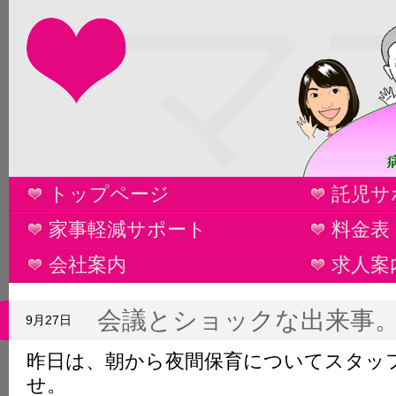
マ
トップページ
託児サ
家事軽減サポート
料金表
会社案内
求人案
会議とショックな出来事
9月27日
昨日は、朝から夜間保育についてスタッ
せ。