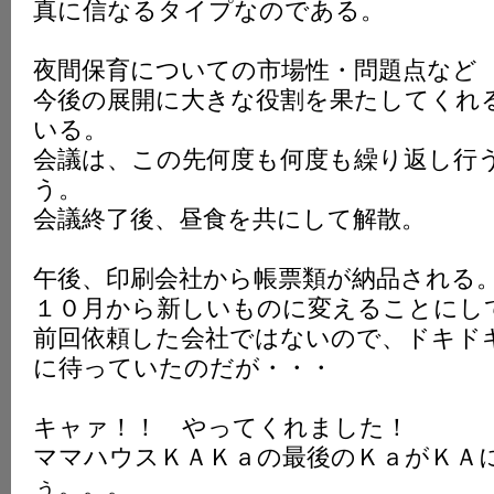
真に信なるタイプなのである。
夜間保育についての市場性・問題点など
今後の展開に大きな役割を果たしてくれ
いる。
会議は、この先何度も何度も繰り返し行
う。
会議終了後、昼食を共にして解散。
午後、印刷会社から帳票類が納品される
１０月から新しいものに変えることにし
前回依頼した会社ではないので、ドキド
に待っていたのだが・・・
キャァ
！！
やってくれました
！
ママハウスＫＡＫａの最後のＫａがＫＡ
ぅ。。。