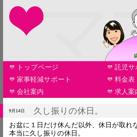
マ
トップページ
託児サ
家事軽減サポート
料金表
会社案内
求人案
久し振りの休日。
9月14日
お盆に１日だけ休んだ以外、休日が取れ
本当に久し振りの休日。