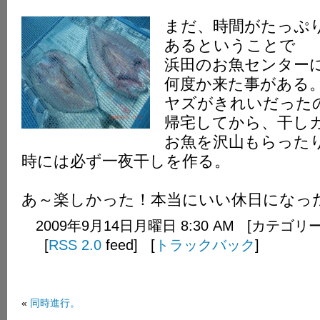
まだ、時間がたっぷ
あるということで
浜田のお魚センター
何度か来た事がある
ヤズがきれいだった
帰宅してから、干し
お魚を沢山もらった
時には必ず一夜干しを作る。
あ～楽しかった！本当にいい休日になっ
2009年9月14日月曜日 8:30 AM [カテゴリ
[
RSS 2.0
feed] [
トラックバック
]
«
同時進行。