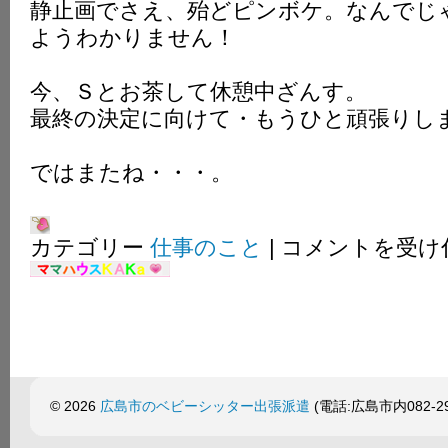
静止画でさえ、殆どピンボケ。なんでじ
ようわかりません！
今、Ｓとお茶して休憩中ざんす。
最終の決定に向けて・もうひと頑張りし
ではまたね・・・。
全
カテゴリー
仕事のこと
|
コメントを受け
て
３
時
間
以
上
～
に。
© 2026
広島市のベビーシッター出張派遣
(電話:広島市内082-299
は