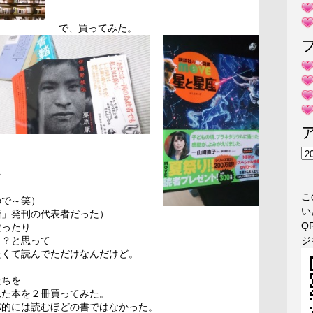
で、買ってみた。
ア
ー
を
カ
こ
イ
ので～笑）
い
ブ
鞜」発刊の代表者だった）
Q
だったり
ジ
？？と思って
たくて読んでただけなんだけど。
たちを
れた本を２冊買ってみた。
バ的には読むほどの書ではなかった。