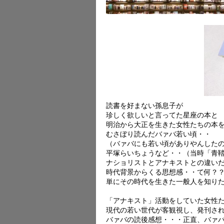
読書を好まない孫息子が
珍しく欲しいと言ってた星座の本と
明治から大正を生きた女性たちの本
むさぼり読んだバァバ若い頃・・
（バァバにも若い頃がありやんした
平塚らいちょうなど・・（当時「青
ナショリストとアナキストとの違い
時代背景からくる思想感・・て何？
単にその時代を生きた一般人を知り
「アナキスト」活動をしていた女性
現代の若い世代が客観視し、発刊さ
バァバの読後感想・・・正直、バァ