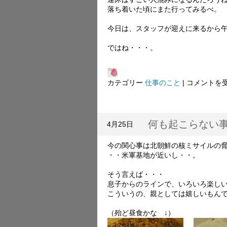
落ち着いた頃にまた行ってみるべ。
今日は、スタッフが迎えに来るから
ではね・・・。
プ
カテゴリー
仕事のこと
|
コメントを
レ、
行
っ
て
何も起こらない
4月25日
み
た。
今の関心事は北朝鮮の核ミサイルの
は
・・米軍基地が近いし・・。
そう言えば・・・
息子からのラインで、いろいろ楽し
こういうの、親としては嬉しいもん
（殆ど昼食かな ↓）