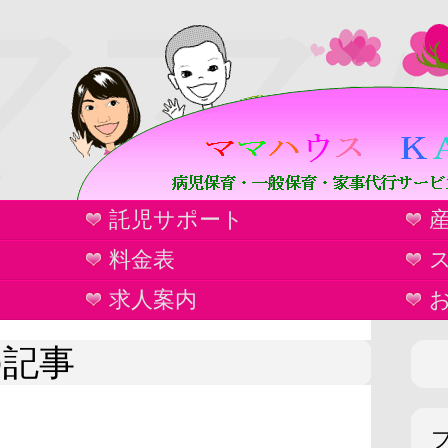
ママ
託児サポート
ウ
料金表
求人案内
月の記事