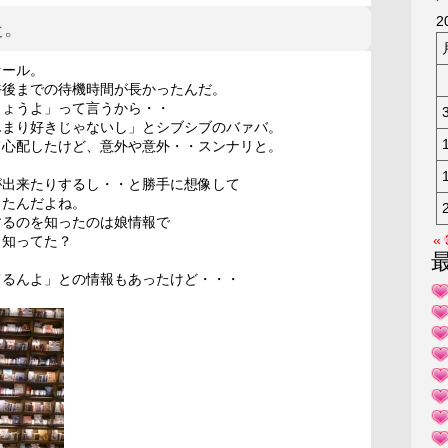
KAK
2
た。
セール。
午後までの待機時間が長かったんだ。
しょうよ」って言うから・・
んまり好きじゃないし」とシブシブのバァバ。
て心配したけど、意外や意外・・スンナリと。
が出来たりするし・・と勝手に想像して
ったんだよね。
するのを知ったのは娘情報で
«
、知ってた？
てるんよ」との情報もあったけど・・・