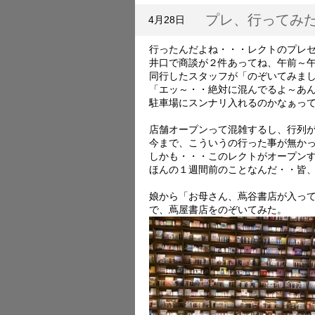
プレ、行ってみ
4月28日
行ったんだよね・・・レクトのプレ
井口で商談が２件あってね、午前～
同行したスタッフが「のぞいてみま
「エッ～・・絶対に混んでるよ～あ
駐車場にスンナリ入れるのかなぁっ
店舗オープンって混雑するし、行列
今まで、こういうの行った事が無か
しかも・・・このレクトがオープン
ほんの１週間前のことなんだ・・皆
娘から「お母さん、蔦谷書店が入っ
で、蔦屋書店をのぞいてみた。