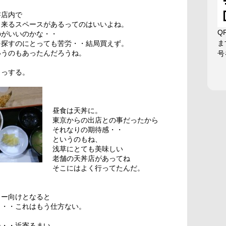
書店内で
出来るスペースがあるってのはいいよね。
Q
のがいいのかな・・
ま
を探すのにとっても苦労・・結局買えず。
いうのもあったんだろうね。
号
まっする。
昼食は天丼に。
東京からの出店との事だったから
それなりの期待感・・
というのもね、
浅草にとても美味しい
老舗の天丼店があってね
そこにはよく行ってたんだ。
リー向けとなると
ら・・これはもう仕方ない。
ね・・近寄るまい。