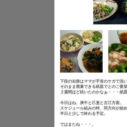
下段の右側はママが手首のケガで洗
そのまま廃棄できる紙皿でとのご要
２週間ほど続いたのかなぁ・・・紙
今日はね、庚午と己斐と古江方面。
スケジュール組みの時、同方向が組
半日と少しで終わる予定。
ではまたね・・・。