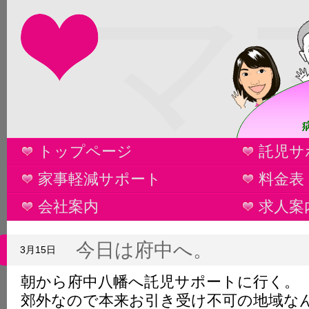
マ
トップページ
託児サ
家事軽減サポート
料金表
会社案内
求人案
今日は府中へ。
3月15日
朝から府中八幡へ託児サポートに行く。
郊外なので本来お引き受け不可の地域な