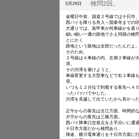
ポ
検問2回。
5月29日
ー
ト。
金曜日午前、国道２号線では十日市
は
西バイを降りる舟入～国泰寺までの
大通りでは、装甲車が何車線かを遮
細い細い一通の路地でさえ同様の
検
とにかく
路地という路地は全部だったんだよ
そのため、
２号線は４車線の内、左側２車線が
滞。
その渋滞を避けようと、
車線変更する大型車などで右２車線
滞。
いつも１２分位で到着する客先へ４
ったバァバでやした。
渋滞を見越して出ていたから良かっ
正午からの客先は古江方面、時間的
夕方からの客先は三篠方面。
西バイ降車口交差点を土手沿いに通
十日市方面だから検問あり。
帰途、横川電車通りを十日市方面に