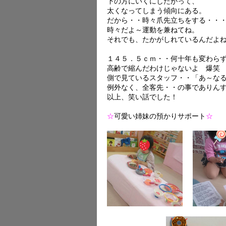
下の方にいくにしたがって、
太くなってしまう傾向にある。
だから・・時々爪先立ちをする・・
時々だよ～運動を兼ねてね。
それでも、たかがしれているんだよ
１４５．５ｃｍ・・何十年も変わら
高齢で縮んだわけじゃないよ 爆笑
側で見ているスタッフ・・「あ～な
例外なく、全客先・・の事でありんす
以上、笑い話でした！
☆
可愛い姉妹の預かりサポート
☆