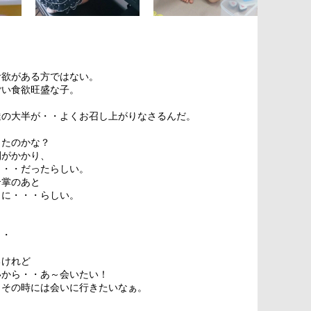
食欲がある方ではない。
ごい食欲旺盛な子。
達の大半が・・よくお召し上がりなさるんだ。
。
ったのかな？
間がかかり、
・・・だったらしい。
合掌のあと
口に・・・らしい。
・・
。
るけれど
いから・・あ～会いたい！
、その時には会いに行きたいなぁ。