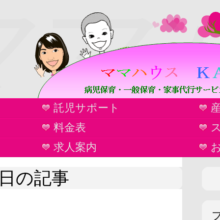
ママ
託児サポート
ウ
料金表
求人案内
29日の記事