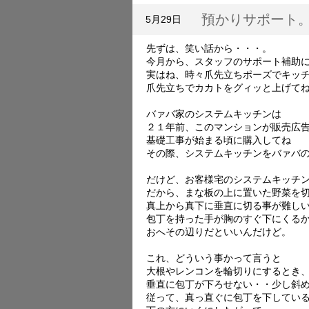
預かりサポート
5月29日
先ずは、笑い話から・・・。
今月から、スタッフのサポート補助
実はね、時々爪先立ちポーズでキッ
爪先立ちでカカトをグィッと上げて
バァバ家のシステムキッチンは
２１年前、このマンションが販売広
基礎工事が始まる頃に購入してね
その際、システムキッチンをバァバ
だけど、お客様宅のシステムキッチ
だから、まな板の上に置いた野菜を
真上から真下に垂直に切る事が難し
包丁を持った手が胸のすぐ下にくる
おへその辺りだといいんだけど。
これ、どういう事かって言うと
大根やレンコンを輪切りにするとき
垂直に包丁が下ろせない・・少し斜
従って、真っ直ぐに包丁を下してい