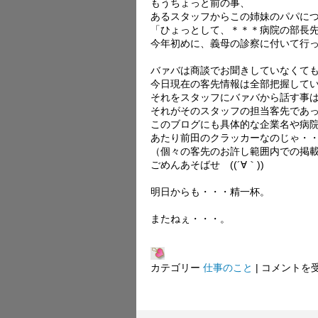
もうちょっと前の事、
あるスタッフからこの姉妹のパパに
「ひょっとして、＊＊＊病院の部長
今年初めに、義母の診察に付いて行
バァバは商談でお聞きしていなくて
今日現在の客先情報は全部把握して
それをスタッフにバァバから話す事
それがそのスタッフの担当客先であ
このブログにも具体的な企業名や病
あたり前田のクラッカーなのじゃ・
（個々の客先のお許し範囲内での掲
ごめんあそばせ ((´∀｀))
明日からも・・・精一杯。
またねぇ・・・。
預
カテゴリー
仕事のこと
|
コメントを
か
り
サ