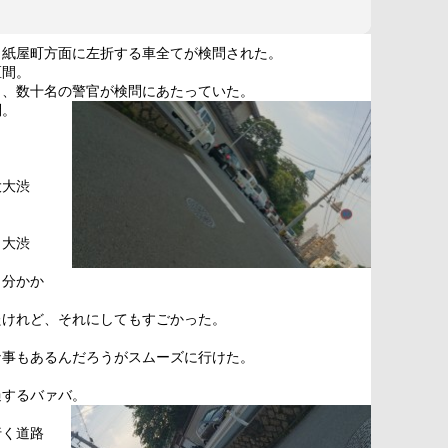
、紙屋町方面に左折する車全てが検問された。
区間。
り、数十名の警官が検問にあたっていた。
問。
。
大大渋
も大渋
５分かか
たけれど、それにしてもすごかった。
な事もあるんだろうがスムーズに行けた。
過するバァバ。
行く道路