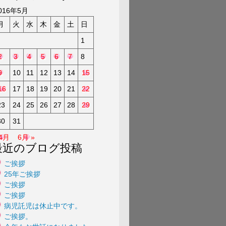
a
016年5月
月
火
水
木
金
土
日
1
2
3
4
5
6
7
8
9
10
11
12
13
14
15
16
17
18
19
20
21
22
23
24
25
26
27
28
29
30
31
 4月
6月 »
最近のブログ投稿
ご挨拶
25年ご挨拶
ご挨拶
ご挨拶
病児託児は休止中です。
ご挨拶。