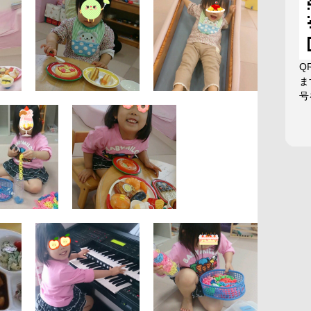
Q
ま
号