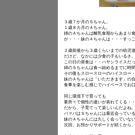
３歳７か月のＳちゃん。
１歳８カ月のＡちゃん。
姉のＡちゃんは離乳食期からあまり
が・・・妹のＡちゃんは・・・すっ
２歳前後から３歳くらいまでの幼児
だけど、なかには少食の子もいるさ
この日の昼食は・・ハヤシライスだ
姉のＳちゃんは食べ始めるまでに時
その後もスロースローのハイスロー
妹のＡちゃんは「いただきます」の
食事を楽しむ感じでハイペースでお
同じ環境下で育っても
要所々で個性の違いが表れてくる・
だから、子育てって楽しいんだよね
バァバはＳちゃんには最近会ってい
妹のＡちゃんには久しく会っていな
次回、お預かりサポートが続くから