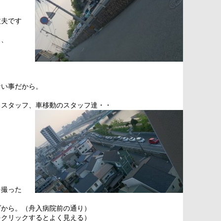
丈夫です
と、
。
。
ない事だから。
るスタッフ、車移動のスタッフ達・・
を撮った
ダから。（舟入病院前の通り）
をクリックするとよく見える）