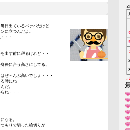
KAK
2
。
に毎日出ているバァバだけど
チンに立つんだよ。
ね・・・
告を出す前に遡るけれど・・
の身長に合う高さにしてる。
ンはぜ～んぶ高いでしょ・・・
«
切る時にね
いんだ。
からね・・・
、
めになる。
るつもりで切った輪切りが