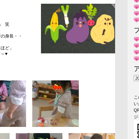
・
ね 笑
ずの身長・・
るほど」
～♥
ア
ー
カ
こ
イ
い
ブ
Q
ジ