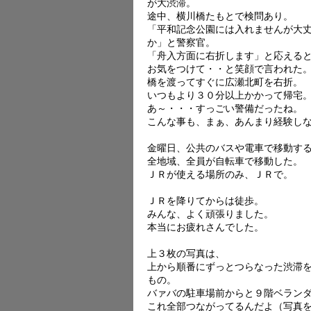
が大渋滞。
途中、横川橋たもとで検問あり。
「平和記念公園には入れませんが大
か」と警察官。
「舟入方面に右折します」と応える
お気をつけて・・と笑顔で言われた
橋を渡ってすぐに広瀬北町を右折。
いつもより３０分以上かかって帰宅
あ～・・・すっごい警備だったね。
こんな事も、まぁ、あんまり経験し
金曜日、公共のバスや電車で移動す
全地域、全員が自転車で移動した。
ＪＲが使える場所のみ、ＪＲで。
ＪＲを降りてからは徒歩。
みんな、よく頑張りました。
本当にお疲れさんでした。
上３枚の写真は、
上から順番にずっとつらなった渋滞
もの。
バァバの駐車場前からと９階ベラン
これ全部つながってるんだよ（写真