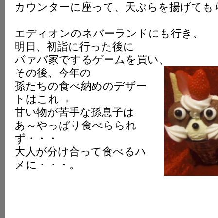
カウンターに座って、天ぷらを揚げても
K
エディオンのネバーランドにも行き、
明日、初詣に行った後に
バァバ家でするゲームを買い、
その後、今年の
孫たちの食べ納めのデザー
トはこれ→
甘い物が苦手な孫息子は
あ～やっぱり食べらられ
ず・・・
大人が分け合って食べるハ
メに・・・。