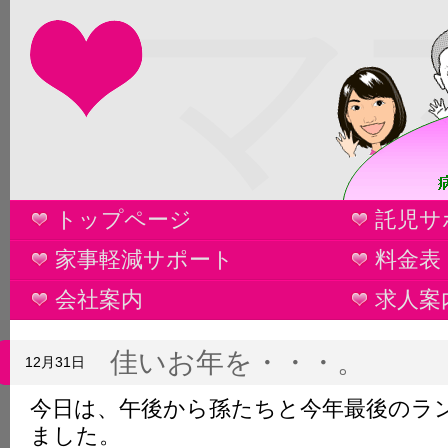
マ
トップページ
託児サ
家事軽減サポート
料金表
会社案内
求人案
佳いお年を・・・。
12月31日
今日は、午後から孫たちと今年最後のラ
ました。