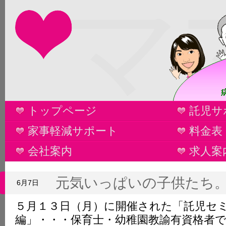
マ
トップページ
託児サ
家事軽減サポート
料金表
会社案内
求人案
元気いっぱいの子供たち
6月7日
５月１３日（月）に開催された「託児セ
編」・・・保育士・幼稚園教諭有資格者