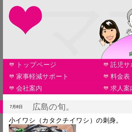
マ
トップページ
託児サ
家事軽減サポート
料金表
会社案内
求人案
広島の旬。
7月8日
小イワシ（カタクチイワシ）の刺身。