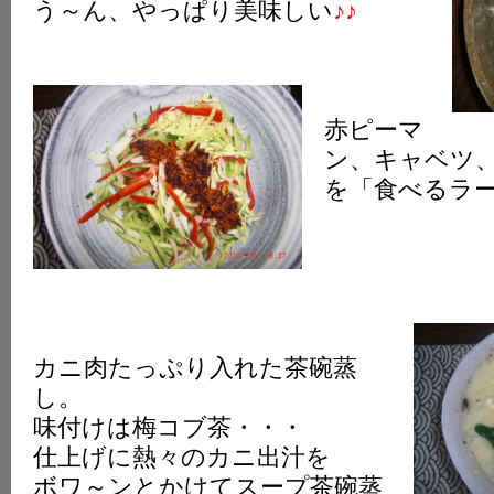
う～ん、やっぱり美味しい
♪♪
赤ピーマ
ン、キャベツ
を「食べるラ
カニ肉たっぷり入れた茶碗蒸
し。
味付けは梅コブ茶・・・
仕上げに熱々のカニ出汁を
ボワ～ンとかけてスープ茶碗蒸