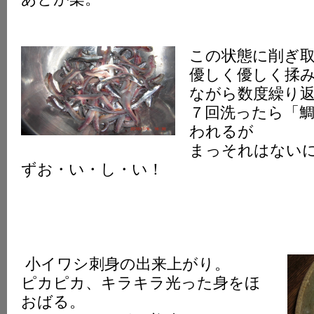
この状態に削ぎ
優しく優しく揉
ながら数度繰り
７回洗ったら「
われるが
まっそれはない
ずお・い・し・い！
小イワシ刺身の出来上がり。
ピカピカ、キラキラ光った身をほ
おばる。