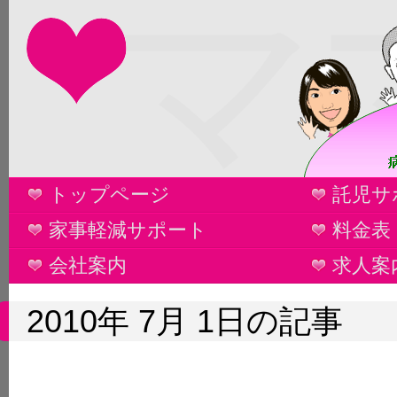
マ
トップページ
託児サ
家事軽減サポート
料金表
会社案内
求人案
2010年 7月 1日の記事