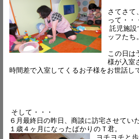
さてさて
って・・
託児施設
ッフたち
この日は
様が入室
時間差で入室してくるお子様をお世話し
そして・・・
６月最終日の昨日、商談に訪宅させてい
１歳４ヶ月になったばかりのＴ君。
ヨチヨチと歩