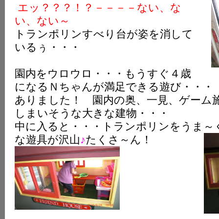
エッ？？？！？－－－－ない、な
い、ない～
トランポリンすべり台が姿を消して
いるぅ・・・
園内をウロウロ・・・もうすぐ４歳
になるＮちゃんが満足できる遊び・・・
ありました！ 園内の奥、一見、ゲーム
しまいそうな大きな建物・・・
中に入ると・・・トランポリンをうま～
な遊具が沢山
♪
たくさ～ん！