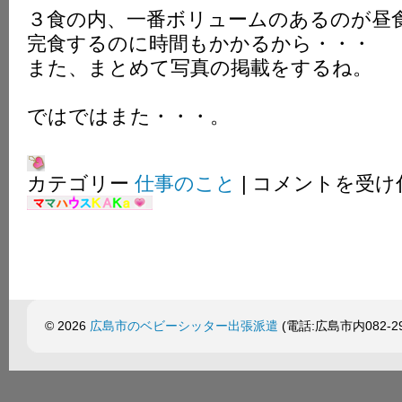
３食の内、一番ボリュームのあるのが昼
完食するのに時間もかかるから・・・
また、まとめて写真の掲載をするね。
ではではまた・・・。
今
カテゴリー
仕事のこと
|
コメントを受け
日
は
午
後
か
ら。
は
© 2026
広島市のベビーシッター出張派遣
(電話:広島市内082-299