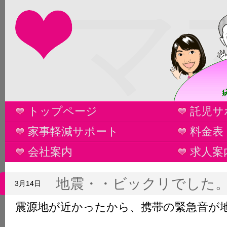
マ
トップページ
託児サ
家事軽減サポート
料金表
会社案内
求人案
地震・・ビックリでした
3月14日
震源地が近かったから、携帯の緊急音が