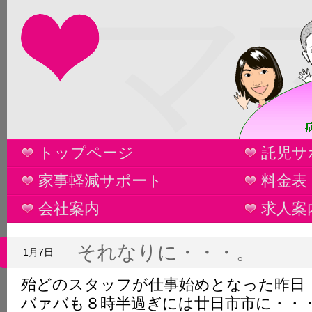
マ
トップページ
託児サ
家事軽減サポート
料金表
会社案内
求人案
それなりに・・・。
1月7日
殆どのスタッフが仕事始めとなった昨日
バァバも８時半過ぎには廿日市市に・・