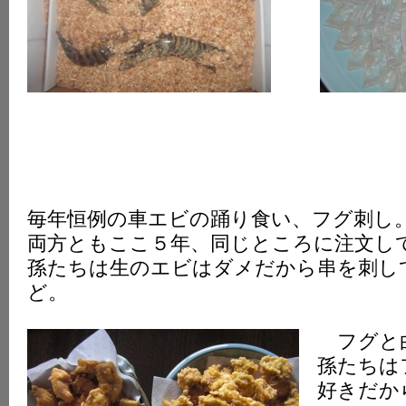
毎年恒例の車エビの踊り食い、フグ刺し
両方ともここ５年、同じところに注文し
孫たちは生のエビはダメだから串を刺し
ど。
フグと
孫たちは
好きだか