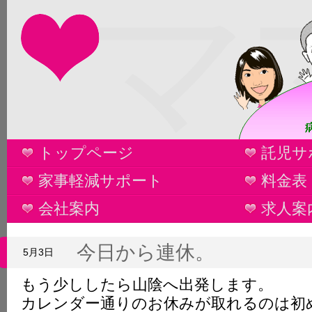
マ
トップページ
託児サ
家事軽減サポート
料金表
会社案内
求人案
今日から連休。
5月3日
もう少ししたら山陰へ出発します。
カレンダー通りのお休みが取れるのは初