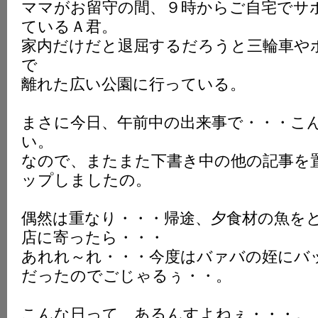
ママがお留守の間、９時からご自宅でサ
ているＡ君。
家内だけだと退屈するだろうと三輪車や
で
離れた広い公園に行っている。
まさに今日、午前中の出来事で・・・こ
い。
なので、またまた下書き中の他の記事を
ップしましたの。
偶然は重なり・・・帰途、夕食材の魚を
店に寄ったら・・・
あれれ～れ・・・今度はバァバの姪にバ
だったのでごじゃるぅ・・。
こんな日って、あるんすよねぇ・・・。