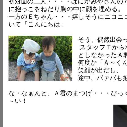
初対面の二人・・・・はにかみやさんの
に抱っこをねだり胸の中に顔を埋める。
一方のＥちゃん・・・嬉しそうにニコニ
いて「こんにちは」
そう、偶然出会
スタッフＴから
としなかったＡ
何度か「Ａ～く
笑顔が出だし、
途中、バァバも
な・なぁんと、Ａ君のまつげ・・・びっ
～い！