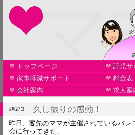
マ
トップページ
託児サ
家事軽減サポート
料金表
会社案内
求人案
久し振りの感動！
6月27日
昨日、客先のママが主催されているバレ
会に行ってきた。