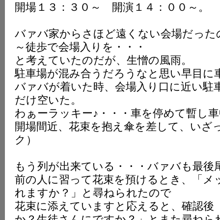
開場１３：３０～ 開演１４：００～。
K
バァバ家からさほど遠くない会場だった
～徒歩で会場入りを・・・
と考えていたのだが、生憎の風雨。
駐車場が混み合うだろうなと思い早目に
バァバが着いた時、会場入り口に近い駐
だけ空いた。
わぁーラッキー♪・・・車を停めて暫し車
開場間近、花束を抱え傘を差して、いざ
ク）
もう列が出来ている・・・バァバも最後
前の人に習って花束を預けるとき、「メ
れますか？」と尋ねられたので
花束に添えていますと応えると、確認後
か？生徒さんにですか？」とまた尋ねら