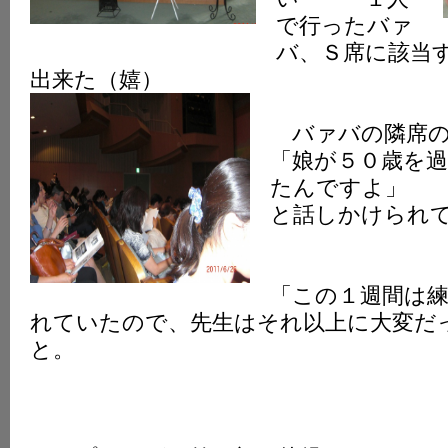
で行ったバァ
バ、Ｓ席に該当
出来た（嬉）
バァバの隣席の
「娘が５０歳を
たんですよ」
と話しかけられ
「この１週間は
れていたので、先生はそれ以上に大変だ
と。