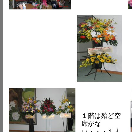
１階は殆ど空
席がな
い・・・１人