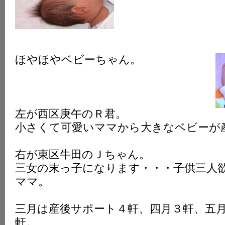
K
ほやほやベビーちゃん。
左が西区庚午のＲ君。
小さくて可愛いママから大きなベビーが
右が東区牛田のＪちゃん。
三女の末っ子になります・・・子供三人
ママ。
三月は産後サポート４軒、四月３軒、五
軒。