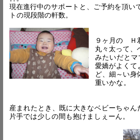
現在進行中のサポートと、ご予約を頂い
トの現段階の軒数。
９ヶ月の Ｈ
丸々太って、
みたいだとマ
愛嬌がよくて
ど、細～い身
重いかな。
産まれたとき、既に大きなベビーちゃん
片手では少しの間も抱けましぇーん。