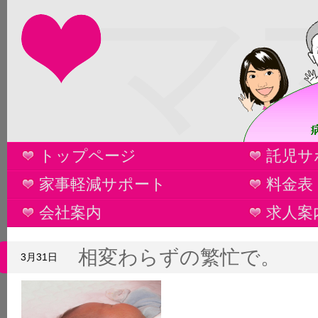
マ
トップページ
託児サ
家事軽減サポート
料金表
会社案内
求人案
相変わらずの繁忙で。
3月31日