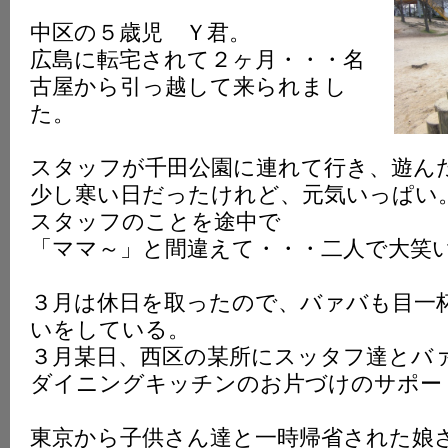
中区の５歳児 Ｙ君。
広島に転宅されて２ヶ月・・・名
古屋から引っ越して来られまし
た。
スタッフが千田公園に連れて行き、遊ん
少し寒い日だったけれど、元気いっぱい
スタッフのことを途中で
「ママ～」と間違えて・・・二人で大笑
３月は休日を取ったので、バァバも目一
いをしている。
３月某日、西区の某所にスッタフ達とバ
ダイニングキッチンのお片づけのサポー
東京から子供さん達と一時帰省された娘