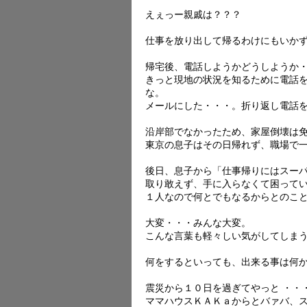
えぇっー親戚は？？？
仕事を放り出して帰るわけにもいか
帰宅後、電話しようかどうしようか
きっと現地の状況を知るために電話
な。
メールにした・・・。折り返し電話
沿岸部でなかったため、家屋倒壊は
東京の息子はその日帰れず、職場で
後日、息子から「仕事帰りにはスー
取り敢えず、手に入らなくて困って
１人なので何とでもなるからとのこ
大変・・・みんな大変。
こんな言葉も軽々しい気がしてしま
何をするといっても、出来る事は何
震災から１０日を過ぎてやっと ・・
ママハウスＫＡＫａからとバァバ、