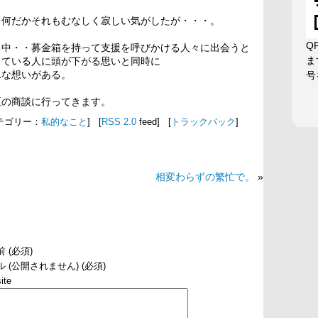
、何だかそれもむなしく寂しい気がしたが・・・。
Q
る中・・募金箱を持って支援を呼びかける人々に出会うと
ま
している人に頭が下がる思いと同時に
んな想いがある。
号
区の商談に行ってきます。
[カテゴリー：
私的なこと
] [
RSS 2.0
feed] [
トラックバック
]
相変わらずの繁忙で。
»
 (必須)
 (公開されません) (必須)
ite