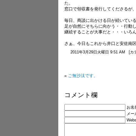
た。
窓口で領収書を発行してくださるが
毎日、商談に出かける日が続いてい
足が自然にそちらに向かう・・行動
継続することが大事だと・・・いろ
さぁ、今日もこれから井口と安佐南
2011年3月29日火曜日 9:51 AM 
«
ご無沙汰です。
コメント欄
お名前
メール
Webs