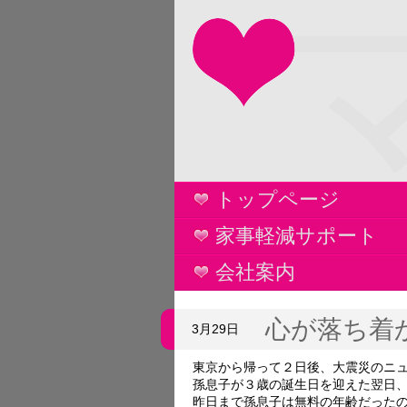
トップページ
家事軽減サポート
会社案内
心が落ち着
3月29日
東京から帰って２日後、大震災のニ
孫息子が３歳の誕生日を迎えた翌日
昨日まで孫息子は無料の年齢だった