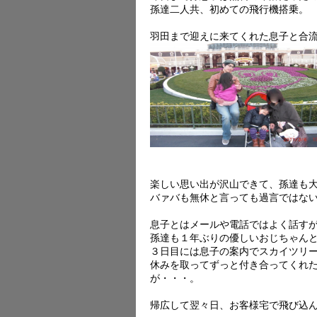
孫達二人共、初めての飛行機搭乗。
羽田まで迎えに来てくれた息子と合
楽しい思い出が沢山できて、孫達も
バァバも無休と言っても過言ではな
息子とはメールや電話ではよく話す
孫達も１年ぶりの優しいおじちゃん
３日目には息子の案内でスカイツリ
休みを取ってずっと付き合ってくれ
が・・・。
帰広して翌々日、お客様宅で飛び込