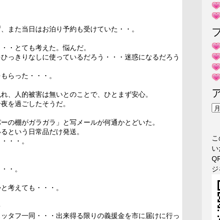
ず、また当日はお泊り予約も受けていた・・。
・・・とても考えた。悩んだ。
をひっきりなしに使っているだろう・・・迷惑になるだろう
をもらった・・・。
免れ、人的被害は無いとのことで、ひとまず安心。
一夜を過ごしたそうだ。
ア
ー
パーの棚がガラガラ」と写メールが何通かとどいた。
カ
いるという日常品だけ発送。
こ
イ
と・・・。
い
ブ
Q
う・・。
ジ
かと考えても・・・。
・
スッタフ一同・・・出来得る限りの義援金を市に届けに行っ