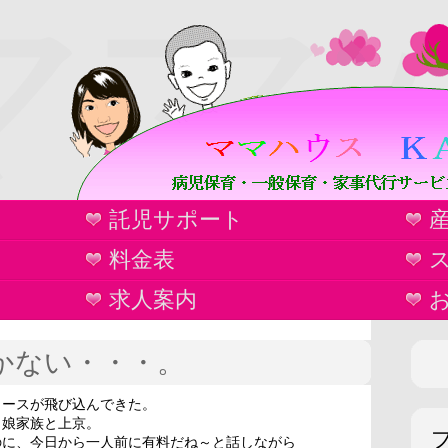
ママ
託児サポート
ウ
料金表
求人案内
かない・・・。
ュースが飛び込んできた。
、娘家族と上京。
のに、今日から一人前に有料だね～と話しながら