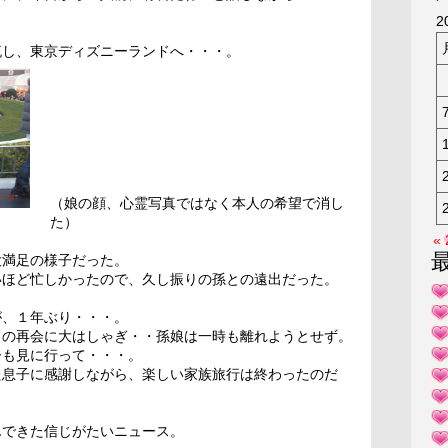
KAK
2
流し、東京ディズニーランドへ・・・。
（娘の顔、心霊写真ではなく本人の希望で消し
た）
«
大満足の様子だった。
いほど忙しかったので、久し振りの孫との遠出だった。
が、１年ぶり・・・。
との再会に大はしゃぎ・・孫娘は一時も離れようとせず。
ーも見に行って・・・。
た息子に感謝しながら、楽しい家族旅行は終わったのだ
んできた信じがたいニュース。