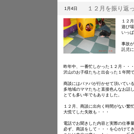
１２月を振り返
1月4日
１２月
遊び場
いっぱ
事故が
託児に
昨年中、一番忙しかった１２月・・
沢山のお子様たちと出会った１年間
商談にはバァバが行かせて頂いてい
多地域のママたちと直接色んなお話
とても多い年でもありました。
１２月、商談に出向く時間がない繁
大慌てした失敗も・・・
電話でお聞きした内容と実際の仕事
必ず、商談をして・・・を心がけて