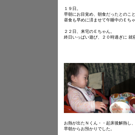
１９日。
早朝にお目覚め、朝食だったとのこ
昼食も早めに済ませて午睡中のＥち
２２日、来宅のＥちゃん。
終日いっぱい遊び、２０時過ぎに 就
お熱が出たＮくん・・起床後解熱し
早朝からお預かりでした。