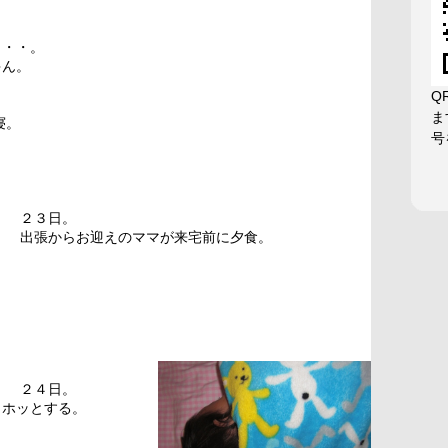
と・・。
ゃん。
Q
ま
寝。
号
２３日。
出張からお迎えのママが来宅前に夕食。
２４日。
、ホッとする。