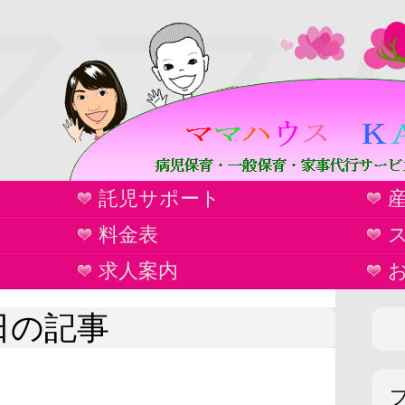
ママ
託児サポート
ウ
料金表
求人案内
4日の記事