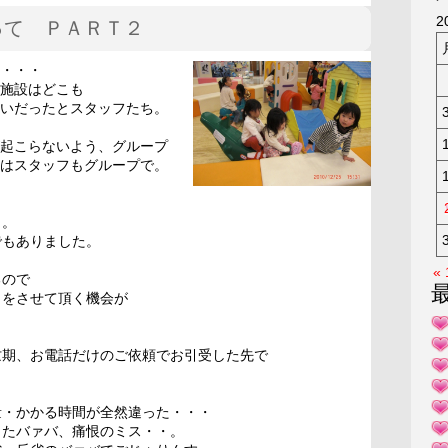
KAK
2
って ＰＡＲＴ２
・・・
施設はどこも
いだったとスタッフたち。
起こらないよう、グループ
はスタッフもグループで。
・。
でもありました。
«
るので
しをさせて頂く機会が
忙期、お電話だけのご依頼でお引受した先で
量・かかる時間が全然違った・・・
きたバァバ、痛恨のミス・・。