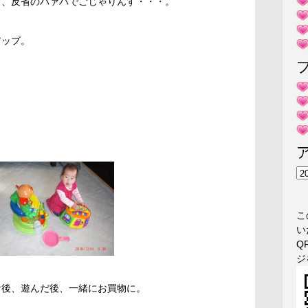
省、反省のバァバでごじゃりんす・・・。
アップ。
ア
ー
カ
こ
イ
い
ブ
Q
ジ
食後、遊んだ後、一緒にお買物に。