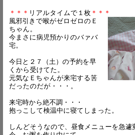
＊＊＊
リアルタイムで１枚
＊＊＊
風邪引きで喉がゼロゼロのＥ
ちゃん。
今まさに病児預かりのバァバ
宅。
今日と２７（土）の予約を早
くから受けてた。
元気なＥちゃんが来宅する筈
だったのだが・・・。
来宅時から絶不調・・・
抱っこして検温中に寝てしまった。
しんどそうなので、昼食メニューを急遽
今、お粥を作り中にて。