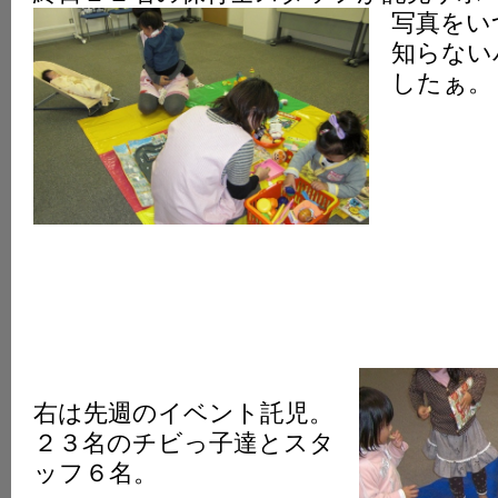
写真をい
知らない
したぁ。
右は先週のイベント託児。
２３名のチビっ子達とスタ
ッフ６名。