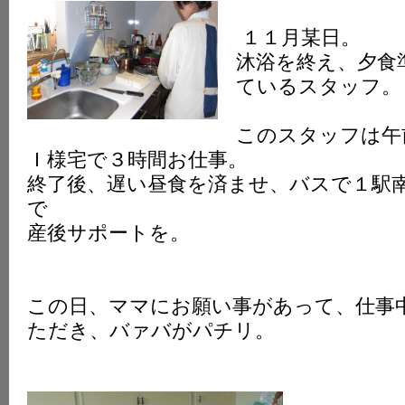
K
１１月某日。
沐浴を終え、夕食
ているスタッフ。
このスタッフは午
Ｉ様宅で３時間お仕事。
終了後、遅い昼食を済ませ、バスで１駅
で
産後サポートを。
この日、ママにお願い事があって、仕事
ただき、バァバがパチリ。