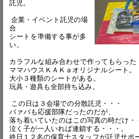
託児。
企業・イベント託児の場
合
シートを準備する事が多
い。
カラフルな組み合わせで作ってもらった
ママハウスＫＡＫａオリジナルシート。
大小３種類のシートがある。
玩具・遊具も全部持ち込み。
この日は３会場での分散託児・・・
バァバも応援部隊だったのだが、
落ち着いていたのはこの写真の時だけ・
泣く子が一人いれば連鎖する・・・。
終日１２名の保育士スタッフが託児サポ