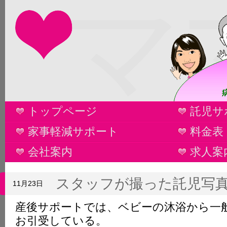
マ
トップページ
託児サ
家事軽減サポート
料金表
会社案内
求人案
スタッフが撮った託児写
11月23日
産後サポートでは、ベビーの沐浴から一
お引受している。