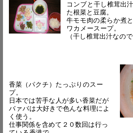
コンブと干し椎茸出
K
た根菜と豆腐。
牛モモ肉の柔らか煮
ワカメースープ。
（干し椎茸出汁なので
香菜（パクチ）たっぷりのスー
プ。
日本では苦手な人が多い香菜だが
バァバは大好きで色んな料理によ
く使う。
仕事関係を含めて２０数回は行っ
ている香港で