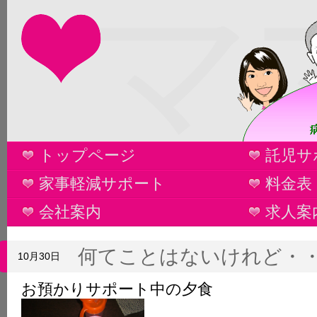
マ
トップページ
託児サ
家事軽減サポート
料金表
会社案内
求人案
何てことはないけれど・
10月30日
お預かりサポート中の夕食