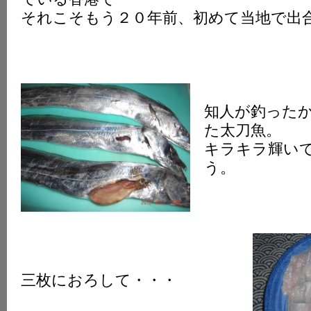
それこそもう２０年前、初めて当地で出
知人が釣った
た太刀魚。
キラキラ輝い
う。
三枚におろして・・・