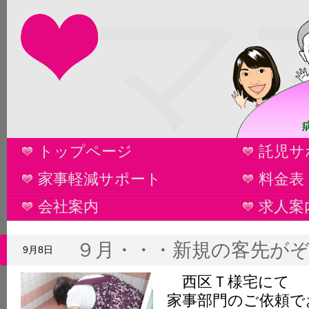
マ
トップページ
託児サ
家事軽減サポート
料金表
会社案内
求人案
９月・・・新規の客先が
9月8日
西区Ｔ様宅にて
家事部門のご依頼で