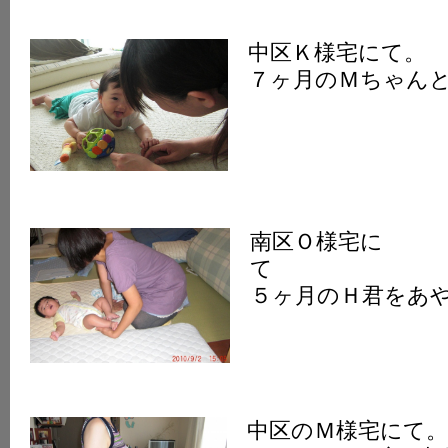
中区Ｋ様宅にて。
７ヶ月のＭちゃん
南区Ｏ様宅に
５ヶ月のＨ君をあ
中区のＭ様宅にて。