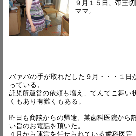
９月１５日、帝王切
ママ。
バァバの手が取れだした９月・・・１日
っている。
託児所運営の依頼も増え、てんてこ舞い
くもあり有難くもある。
昨日も商談からの帰途、某歯科医院から
い旨のお電話を頂いた。
４月から運営を任せられている歯科医院