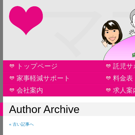
マ
トップページ
託児サ
家事軽減サポート
料金表
会社案内
求人案
Author Archive
« 古い記事へ