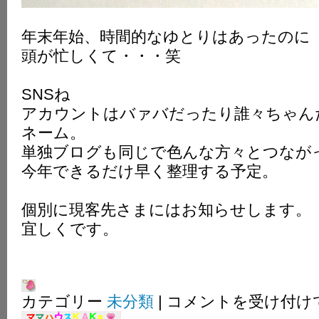
年末年始、時間的なゆとりはあったのに
頭が忙しくて・・・笑
SNSね
アカウントはバァバだったり誰々ちゃん
ネーム。
単独ブログも同じで色んな方々とつなが
今年できるだけ早く整理する予定。
個別に現客先さまにはお知らせします。
宜しくです。
ご
カテゴリー
未分類
|
コメントを受け付け
挨