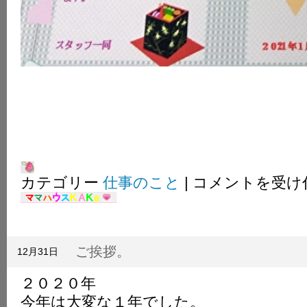
２
カテゴリー
仕事のこと
|
コメントを受け
０
２
１
年。
は
ご挨拶。
12月31日
２０２０年
今年は大変な１年でした。