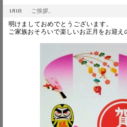
は
休
ご挨拶。
1月1日
止
中
明けましておめでとうございます。
で
す。
ご家族おそろいで楽しいお正月をお迎え
は