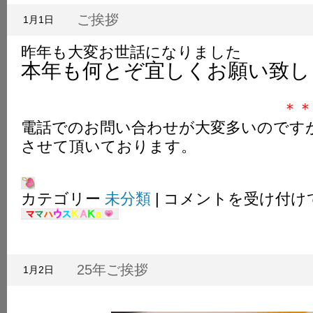
K
ご挨拶
1月1日
昨年も大変お世話になりました
本年も何とぞ宜しくお願い致し
＊＊＊お願い
電話でのお問い合わせが大変多いのです
させて頂いております。
ご
カテゴリー
未分類
|
コメントを受け付け
挨
拶
は
25年ご挨拶
1月2日