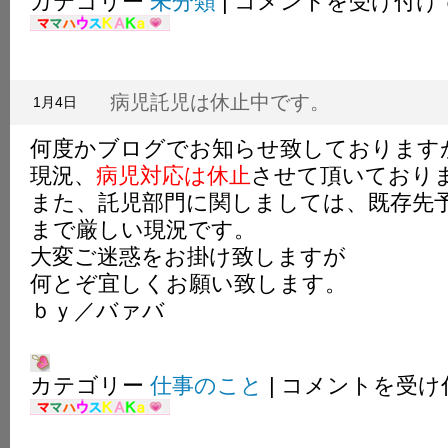
カテゴリー
未分類
|
コメントを受け付け
挨
拶
は
病児託児は休止中です。
1月4日
何度かブログでお知らせ致しております
現況、
病児対応は休止
させて頂いており
また、託児部門に関しましては、既存先
まで厳しい現況です。
大変ご迷惑をお掛け致しますが
何とぞ宜しくお願い致します。
ｂｙ／バァバ
病
カテゴリー
仕事のこと
|
コメントを受け
児
託
児