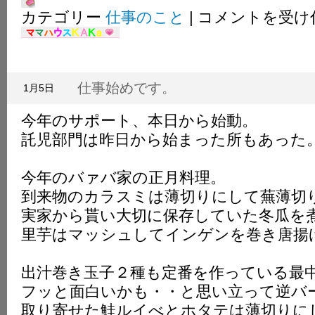
今
カテゴリー
仕事のこと
|
コメントを受け
年
も
お
世
話
仕事始めです。
1月5日
に
な
今年のサポート、本日から始動。
り
ま
託児部門は昨日から始まった所もあった
し
た。
は
今年のバァバ家の正月料理。
到来物のカラスミは薄切りにして蕪薄切
実家から貰い大切に保存していた冬瓜を
里芋はマッシュしてインゲンを巻き唐揚
出汁巻き玉子２種も定番を作っている最
フッと面白いかも・・と思い立って逆バ
取り寄せた鮭ルイべとホタテは薄切りに