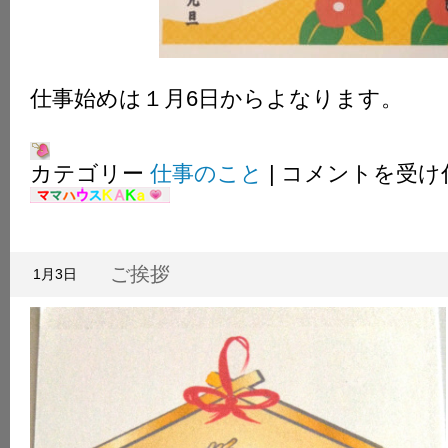
仕事始めは１月6日からよなります。
25
カテゴリー
仕事のこと
|
コメントを受け
年
ご
挨
拶
は
ご挨拶
1月3日