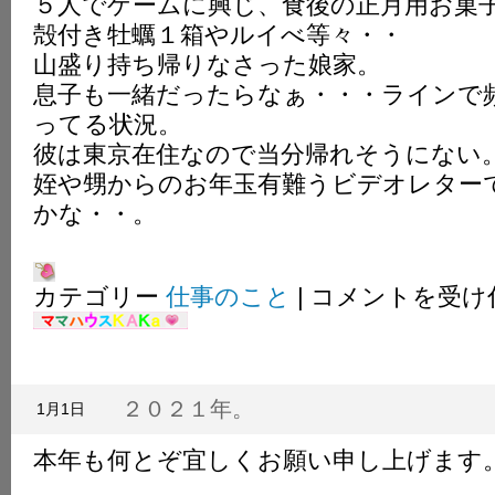
５人でゲームに興じ、食後の正月用お菓
殻付き牡蠣１箱やルイべ等々・・
山盛り持ち帰りなさった娘家。
息子も一緒だったらなぁ・・・ラインで
ってる状況。
彼は東京在住なので当分帰れそうにない
姪や甥からのお年玉有難うビデオレター
かな・・。
仕
カテゴリー
仕事のこと
|
コメントを受け
事
始
め
で
す。
２０２１年。
1月1日
は
本年も何とぞ宜しくお願い申し上げます