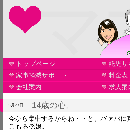
マ
トップページ
託児サ
家事軽減サポート
料金表
会社案内
求人案
14歳の心。
5月27日
今から集中するからね・・と、バァバに
こもる孫娘。