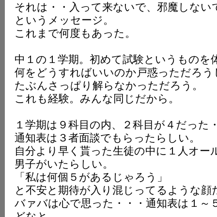
それは・・入って来ないで、邪魔しない
K
というメッセージ。
これまで何度もあった。
中１の１学期。初めて試験というものを
何をどうすればいいのか戸惑っただろう
たぶんさっぱり解らなかっただろう。
これも経験。みんな同じだから。
１学期は９科目の内、２科目が４だった
通知表は３者面談でもらったらしい。
自分より早く貰った生徒の中に１人オー
男子がいたらしい。
「私は何個５があるじゃろう」
と不安と期待が入り混じってるような顔
バァバは心で思った・・・通知表は１～
どなと。