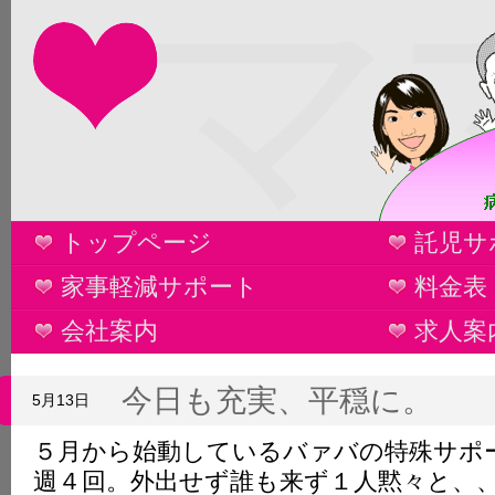
マ
トップページ
託児サ
家事軽減サポート
料金表
会社案内
求人案
今日も充実、平穏に。
5月13日
５月から始動しているバァバの特殊サポ
週４回。外出せず誰も来ず１人黙々と、