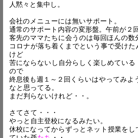
人黙々と集中し。
K
会社のメニューには無いサポート。
通常のサポート内容の変形盤。午前が２
客先のママたちに会うのは毎回ほんの数
コロナが落ち着くまでという事で受けた
けど
苦にならないし自分らしく楽しめている
ので
終息後も週１～２回くらいはやってみよ
なと思ってる。
まだ判らないけれど・・。
さてさて・・・
やっと自主登校になるみたい。
休校になってからずっとネット授業をし
ていた孫
たち
・・