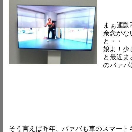
まぁ運動
余念がな
と・・
娘よ！少
と最近ま
のバァバ
そう言えば昨年、バァバも車のスマート