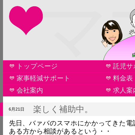
マ
トップページ
託児サ
家事軽減サポート
料金表
会社案内
求人案
楽しく補助中。
6月21日
先日、バァバのスマホにかかってきた電
ある方から相談があるという・・