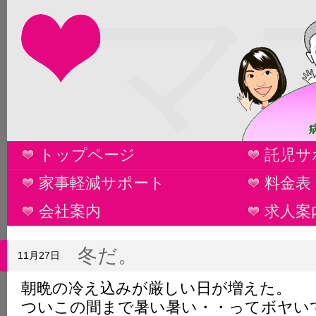
マ
トップページ
託児サ
家事軽減サポート
料金表
会社案内
求人案
冬だ。
11月27日
朝晩の冷え込みが厳しい日が増えた。
ついこの間まで暑い暑い・・ってボヤい