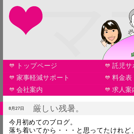
マ
トップページ
託児サ
家事軽減サポート
料金表
会社案内
求人案
厳しい残暑。
8月27日
今月初めてのブログ。
落ち着いてから・・・と思ってたけれど