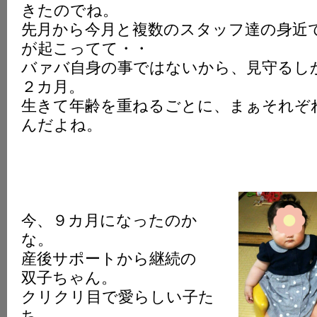
きたのでね。
K
先月から今月と複数のスタッフ達の身近
が起こってて・・
バァバ自身の事ではないから、見守るし
２カ月。
生きて年齢を重ねるごとに、まぁそれぞ
んだよね。
今、９カ月になったのか
な。
産後サポートから継続の
双子ちゃん。
クリクリ目で愛らしい子た
ち。