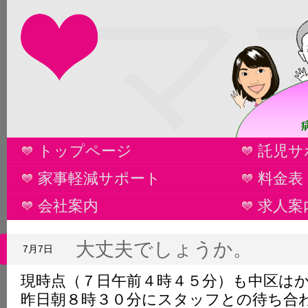
マ
トップページ
託児サ
家事軽減サポート
料金表
会社案内
求人案
大丈夫でしょうか。
7月7日
現時点（７日午前４時４５分）も中区は
昨日朝８時３０分にスタッフとの待ち合