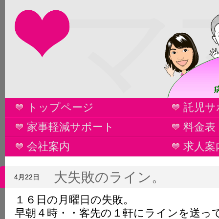
マ
トップページ
託児サ
家事軽減サポート
料金表
会社案内
求人案
大失敗のライン。
4月22日
１６日の月曜日の失敗。
早朝４時・・客先の１軒にラインを送っ