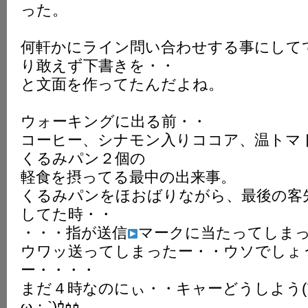
った。
K
何軒かにライン問い合わせする事にして
り敢えず下書きを・・
と文面を作ってたんだよね。
ウォーキングに出る前・・
コーヒー、シナモン入りココア、温トマ
くるみパン２個の
軽食を摂ってる最中の出来事。
くるみパンをほおばりながら、最後の客
してた時・・
・・・指が送信
マークに当たってしま
ウワッ送ってしまったー・・ウソでしょ
ー・・・・
まだ４時なのにぃ・・キャーどうしよう(
ω；`)ｳｩｩ