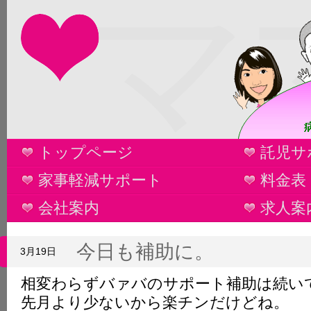
マ
トップページ
託児サ
家事軽減サポート
料金表
会社案内
求人案
今日も補助に。
3月19日
相変わらずバァバのサポート補助は続い
先月より少ないから楽チンだけどね。