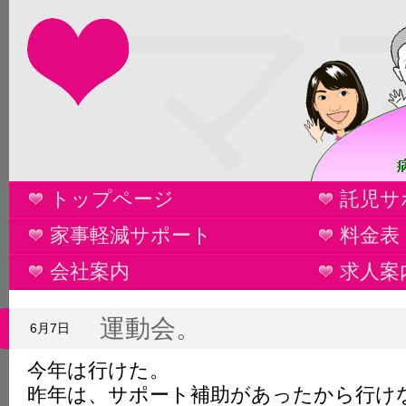
マ
トップページ
託児サ
家事軽減サポート
料金表
会社案内
求人案
運動会。
6月7日
今年は行けた。
昨年は、サポート補助があったから行け