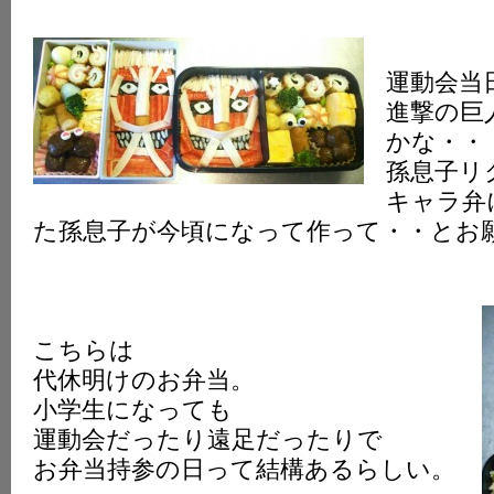
運動会当
進撃の巨
かな・・
孫息子リ
キャラ弁
た孫息子が今頃になって作って・・とお
こちらは
代休明けのお弁当。
小学生になっても
運動会だったり遠足だったりで
お弁当持参の日って結構あるらしい。