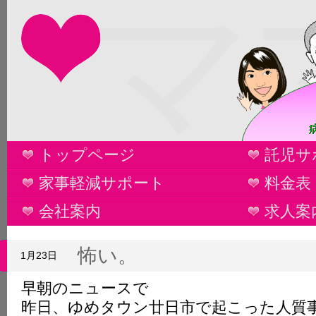
マ
トップページ
託児サ
家事軽減サポート
料金表
会社案内
求人案
怖い。
1月23日
早朝のニュースで
昨日、ゆめタウン廿日市で起こった人質