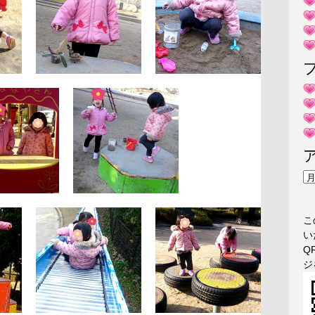
ア
ー
カ
こ
イ
い
ブ
Q
ジ