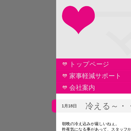
トップページ
家事軽減サポート
会社案内
冷える～・
1月18日
朝晩の冷え込みが厳しいねぇ。
昨夜気になる事があって、スタッフ