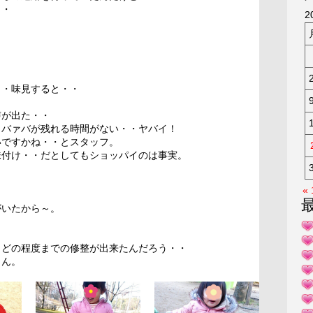
・・
KAK
2
・
・・味見すると・・
声が出た・・
・バァバが残れる時間がない・・ヤバイ！
いですかね・・とスタッフ。
味付け・・だとしてもショッパイのは事実。
«
がいたから～。
もどの程度までの修整が出来たんだろう・・
もん。