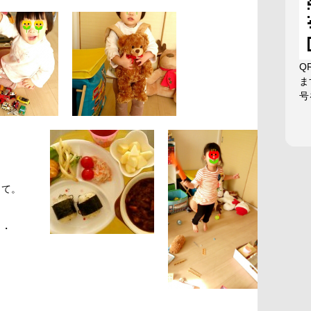
Q
ま
号
って。
・・