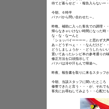
待てど暮らせど・・報告入らないー
今朝、６時半
バァバから問い合わせた～。
昨晩、補助に入った客先での調理・
帰らなきゃいけない時間になった時
な・な・なーんと
「ショッパイーーーー」と思わず大
あ～どうすべぇ・・・なんだけど・
どうしましょうか・・どうしたらい
置いてあったレシピ本の参考通りの
修正方法を口頭指示して
バァバは冷や汗もんで帰途へ。
昨夜、報告書を取りに来るスタッフ
今朝、当該スタッフに聞いたところ
修整できたと言う・・・が、それで
客先にお尋ねしてみよう・・心配だ