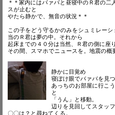
＊＊家内にはバァバと昼寝中のＲ君の二
スが止むと
やたら静かで、無音の状況＊＊
この子をどう守るかのみをシュミレーシ
当のＲ君は夢の中。それから
起床までの４０分は当然、Ｒ君の側に座
その間、スマホでニュースを。地震の概
静かに目覚め
寝ぼけ眼でバァバを見
あっちのお部屋に行こ
と
「うん」と移動。
辺りを見回してスタッ
〇〇は？と尋ねてくる。