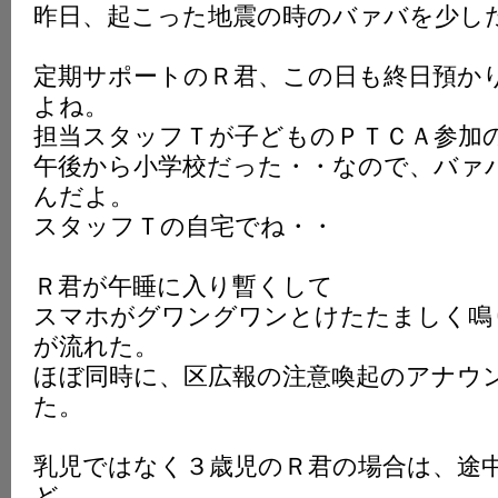
昨日、起こった地震の時のバァバを少し
K
定期サポートのＲ君、この日も終日預か
よね。
担当スタッフＴが子どものＰＴＣＡ参加
午後から小学校だった・・なので、バァ
んだよ。
スタッフＴの自宅でね・・
Ｒ君が午睡に入り暫くして
スマホがグワングワンとけたたましく鳴
が流れた。
ほぼ同時に、区広報の注意喚起のアナウ
た。
乳児ではなく３歳児のＲ君の場合は、途
ど