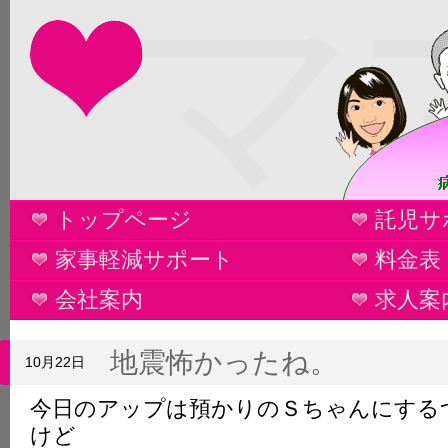
マ
トップページ
託児サ
家事軽減サポート
料金表
会社案内
求人案
地震怖かったね。
10月22日
今日のアップは預かりのＳちゃんにする
けど