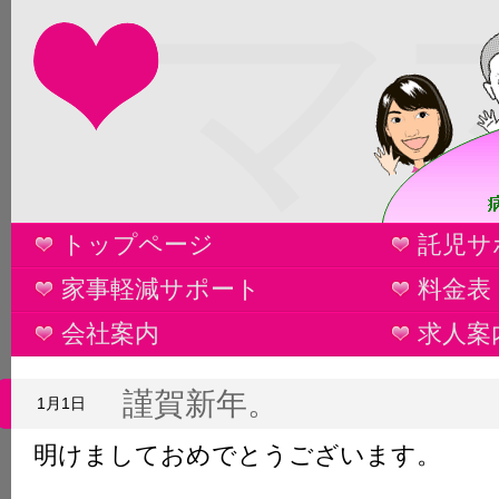
マ
トップページ
託児サ
家事軽減サポート
料金表
会社案内
求人案
謹賀新年。
1月1日
明けましておめでとうございます。