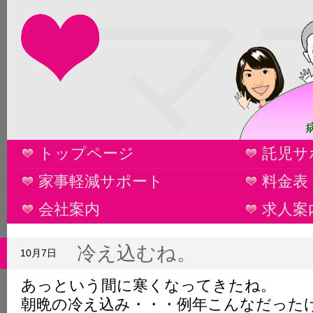
マ
トップページ
託児サ
家事軽減サポート
料金表
会社案内
求人案
冷え込むね。
10月7日
あっという間に寒くなってきたね。
朝晩の冷え込み・・・例年こんなだった