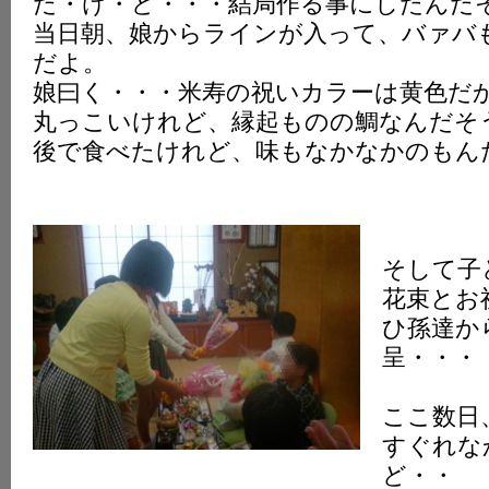
だ・け・ど・・・結局作る事にしたんだ
当日朝、娘からラインが入って、バァバ
だよ。
娘曰く・・・米寿の祝いカラーは黄色だ
丸っこいけれど、縁起ものの鯛なんだそ
後で食べたけれど、味もなかなかのもん
そして子
花束とお
ひ孫達か
呈・・・
ここ数日
すぐれな
ど・・