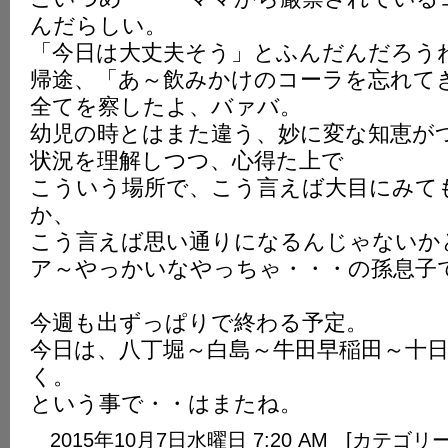
んだらしい。
「今日は大丈夫そう」とふんだんだろう
帰途、「あ～飲みかけのコーラを忘れて
全てを察したよ、バァバ。
幼児の時とはまた違う、妙に変な知恵が
状況を理解しつつ、心得た上で
こういう場所で、こう言えば大目にみて
か、
こう言えば思い通りになるんじゃないか
ア～やっかいなやっちゃ・・・の孫息子
今週も出ずっぱりで終わる予定。
今日は、八丁堀～白島～牛田早稲田～十
く。
という事で・・はまたね。
2015年10月7日水曜日 7:20 AM [カテゴリ