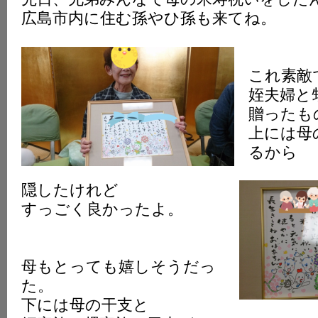
広島市内に住む孫やひ孫も来てね。
これ素敵
姪夫婦と
贈ったも
上には母
るから
隠したけれど
すっごく良かったよ。
母もとっても嬉しそうだっ
た。
下には母の干支と